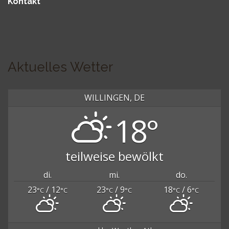
Kontakt
Aktuelles Wetter
WILLINGEN, DE
18°
teilweise bewölkt
di.
mi.
do.
23
/ 12
23
/ 9
18
/ 6
°C
°C
°C
°C
°C
°C