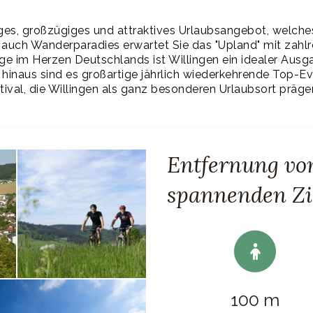
iges, großzügiges und attraktives Urlaubsangebot, welch
s auch Wanderparadies erwartet Sie das "Upland" mit zahl
ge im Herzen Deutschlands ist Willingen ein idealer Ausga
inaus sind es großartige jährlich wiederkehrende Top-Ev
ival, die Willingen als ganz besonderen Urlaubsort präge
Entfernung vo
spannenden Zi
100 m