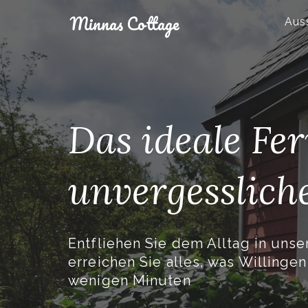
Skip
Minnas Cottage
to
Aus
content
Das ideale Fe
unvergesslich
Entfliehen Sie dem Alltag in uns
erreichen Sie alles, was Willingen
wenigen Minuten